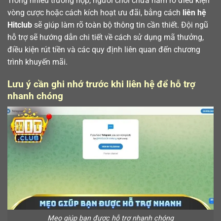
Trong nhiều trường hợp, người chơi chưa nắm rõ điều kiện
vòng cược hoặc cách kích hoạt ưu đãi, bằng cách
liên hệ
Hitclub
sẽ giúp làm rõ toàn bộ thông tin cần thiết. Đội ngũ
hỗ trợ sẽ hướng dẫn chi tiết về cách sử dụng mã thưởng,
điều kiện rút tiền và các quy định liên quan đến chương
trình khuyến mãi.
Lưu ý cần ghi nhớ trước khi liên hệ để hỗ trợ
nhanh chóng
Mẹo giúp bạn được hỗ trợ nhanh chóng