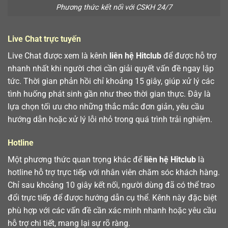
Phương thức kết nối với CSKH 24/7
Live Chat trực tuyến
Live Chat được xem là kênh
liên hệ Hitclub
để được hỗ trợ
nhanh nhất khi người chơi cần giải quyết vấn đề ngay lập
tức. Thời gian phản hồi chỉ khoảng 15 giây, giúp xử lý các
tình huống phát sinh gần như theo thời gian thực. Đây là
lựa chọn tối ưu cho những thắc mắc đơn giản, yêu cầu
hướng dẫn hoặc xử lý lỗi nhỏ trong quá trình trải nghiệm.
Hotline
Một phương thức quan trọng khác để
liên hệ Hitclub
là
hotline hỗ trợ trực tiếp với nhân viên chăm sóc khách hàng.
Chỉ sau khoảng 10 giây kết nối, người dùng đã có thể trao
đổi trực tiếp để được hướng dẫn cụ thể. Kênh này đặc biệt
phù hợp với các vấn đề cần xác minh nhanh hoặc yêu cầu
hỗ trợ chi tiết, mang lại sự rõ ràng.