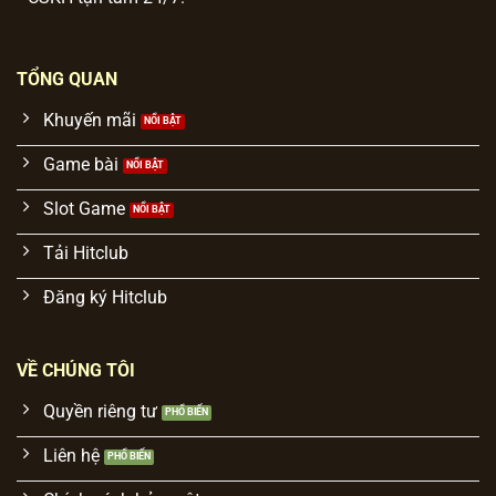
TỔNG QUAN
Khuyến mãi
Game bài
Slot Game
Tải Hitclub
Đăng ký Hitclub
VỀ CHÚNG TÔI
Quyền riêng tư
Liên hệ