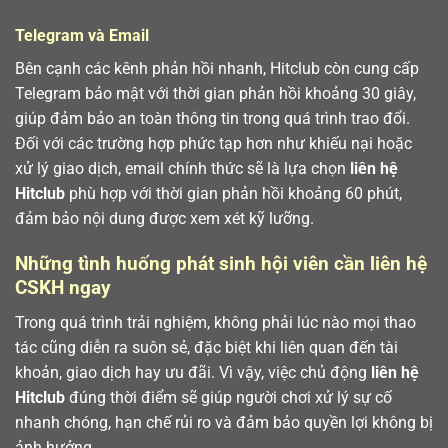
Telegram và Email
Bên cạnh các kênh phản hồi nhanh, Hitclub còn cung cấp
Telegram bảo mật với thời gian phản hồi khoảng 30 giây,
giúp đảm bảo an toàn thông tin trong quá trình trao đổi.
Đối với các trường hợp phức tạp hơn như khiếu nại hoặc
xử lý giao dịch, email chính thức sẽ là lựa chọn
liên hệ
Hitclub
phù hợp với thời gian phản hồi khoảng 60 phút,
đảm bảo nội dung được xem xét kỹ lưỡng.
Những tình huống phát sinh hội viên cần liên hệ
CSKH ngay
Trong quá trình trải nghiệm, không phải lúc nào mọi thao
tác cũng diễn ra suôn sẻ, đặc biệt khi liên quan đến tài
khoản, giao dịch hay ưu đãi. Vì vậy, việc chủ động
liên hệ
Hitclub
đúng thời điểm sẽ giúp người chơi xử lý sự cố
nhanh chóng, hạn chế rủi ro và đảm bảo quyền lợi không bị
ảnh hưởng.