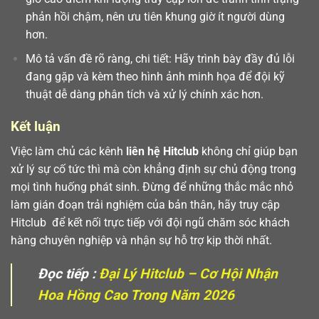
phản hồi chậm, nên ưu tiên khung giờ ít người dùng
hơn.
Mô tả vấn đề rõ ràng, chi tiết: Hãy trình bày đầy đủ lỗi
đang gặp và kèm theo hình ảnh minh họa để đội kỹ
thuật dễ dàng phân tích và xử lý chính xác hơn.
Kết luận
Việc làm chủ các kênh
liên hệ Hitclub
không chỉ giúp bạn
xử lý sự cố tức thì mà còn khẳng định sự chủ động trong
mọi tình huống phát sinh. Đừng để những thắc mắc nhỏ
làm gián đoạn trải nghiệm của bản thân, hãy truy cập
Hitclub để kết nối trực tiếp với đội ngũ chăm sóc khách
hàng chuyên nghiệp và nhận sự hỗ trợ kịp thời nhất.
Đọc tiếp :
Đại Lý Hitclub – Cơ Hội Nhận
Hoa Hồng Cao Trong Năm 2026