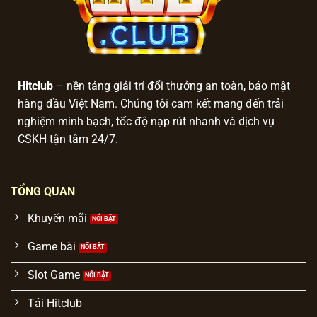
Hitclub
– nền tảng giải trí đổi thưởng an toàn, bảo mật
hàng đầu Việt Nam. Chúng tôi cam kết mang đến trải
nghiệm minh bạch, tốc độ nạp rút nhanh và dịch vụ
CSKH tận tâm 24/7.
TỔNG QUAN
Khuyến mãi
Game bài
Slot Game
Tải Hitclub