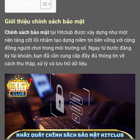
Nội dung
Giới thiệu chính sách bảo mật
Chính sách bảo mật
tại Hitclub được xây dựng như một
nền tảng cốt lõi nhằm tạo dựng niềm tin bền vững với cộng
đồng người chơi trong môi trường số. Ngay từ bước đăng
ký tài khoản, bạn đã cần cung cấp đầy đủ thông tin về
cách thu thập, xử lý và lưu trữ dữ liệu.