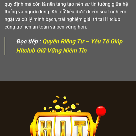
quy định mà còn là nền tảng tạo nên sự tin tưởng giữa hệ
thống và người dùng. Khi dữ liệu được kiểm soát nghiêm
ngặt và xử lý minh bạch, trải nghiệm giải trí tại Hitclub
cũng trở nên an toàn và bền vững hơn.
Đọc tiếp :
Quyền Riêng Tư – Yếu Tố Giúp
Hitclub Giữ Vững Niềm Tin