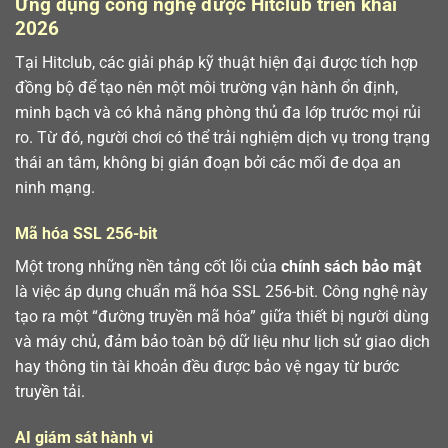
Ứng dụng công nghệ được Hitclub triển khai
2026
Tại Hitclub, các giải pháp kỹ thuật hiện đại được tích hợp
đồng bộ để tạo nên một môi trường vận hành ổn định,
minh bạch và có khả năng phòng thủ đa lớp trước mọi rủi
ro. Từ đó, người chơi có thể trải nghiệm dịch vụ trong trạng
thái an tâm, không bị gián đoạn bởi các mối đe dọa an
ninh mạng.
Mã hóa SSL 256-bit
Một trong những nền tảng cốt lõi của
chính sách bảo mật
là việc áp dụng chuẩn mã hóa SSL 256-bit. Công nghệ này
tạo ra một “đường truyền mã hóa” giữa thiết bị người dùng
và máy chủ, đảm bảo toàn bộ dữ liệu như lịch sử giao dịch
hay thông tin tài khoản đều được bảo vệ ngay từ bước
truyền tải.
AI giám sát hành vi