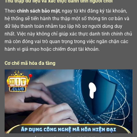
Thu thập dữ liệu và xác thực danh tính người chơi
Theo
chính sách bảo mật
, ngay từ khi đăng ký tài khoản,
hệ thống sẽ tiến hành thu thập một số thông tin cơ bản và
dữ liệu thanh toán nhằm tạo lập hồ sơ người dùng duy
nhất. Việc này không chỉ giúp xác thực danh tính chính chủ
mà còn đóng vai trò quan trọng trong việc ngăn chặn các
hành vi giả mạo hoặc chiếm đoạt tài khoản.
Cơ chế mã hóa đa tầng