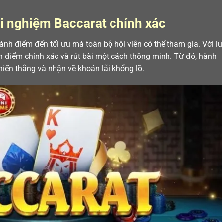
ải nghiệm Baccarat chính xác
hành điểm đến tối ưu mà toàn bộ hội viên có thể tham gia. Với lu
nh điểm chính xác và rút bài một cách thông minh. Từ đó, hành
hiến thắng và nhận về khoản lãi khổng lồ.