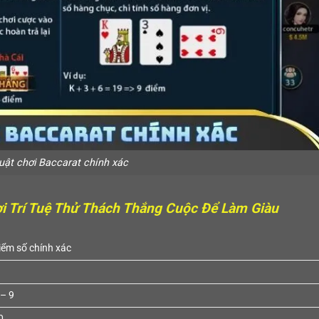
uật chơi Baccarat chính xác
ơi Trí Tuệ Thử Thách Thắng Cuộc Để Làm Giàu
iểm số chính xác
 – 9
0