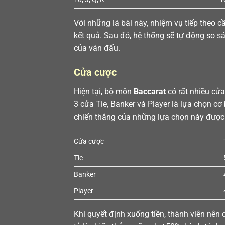
Với những lá bài này, nhiệm vụ tiếp theo c
kết quả. Sau đó, hệ thống sẽ tự động so 
của ván đấu.
Cửa cược
Hiện tại, bộ môn
Baccarat
có rất nhiều cử
3 cửa Tie, Banker và Player là lựa chọn cơ
chiến thắng của những lựa chọn này được
Cửa cược
Tie
Banker
Player
Khi quyết định xuống tiền, thành viên nên