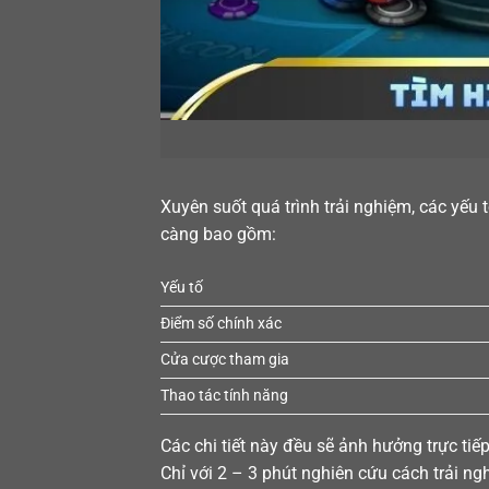
Xuyên suốt quá trình trải nghiệm, các yếu
càng bao gồm:
Yếu tố
Điểm số chính xác
Cửa cược tham gia
Thao tác tính năng
Các chi tiết này đều sẽ ảnh hưởng trực tiế
Chỉ với 2 – 3 phút nghiên cứu cách trải ngh