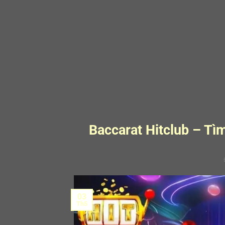
Bỏ
qua
nội
dung
Baccarat Hitclub – T
03
Th5