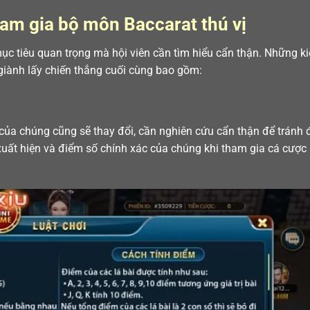
ham gia bộ môn Baccarat thú vị
mục tiêu quan trọng mà hội viên cần tìm hiểu cẩn thận. Những k
giành lấy chiến thắng cuối cùng bao gồm:
 của chúng cũng sẽ thay đổi, cần nghiên cứu cẩn thận để tránh
xuất hiện và điểm số chính xác của chúng khi tham gia cá cược