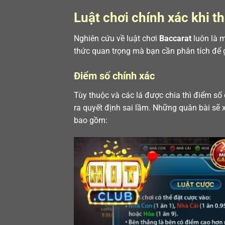
Luật chơi chính xác khi t
Nghiên cứu về luật chơi
Baccarat
luôn là 
thức quan trọng mà bạn cần phân tích để 
Điểm số chính xác
Tùy thuộc và các lá được chia thì điểm số
ra quyết định sai lầm. Những quân bài sẽ 
bao gồm: