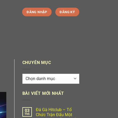
ĐĂNG NHẬP
ĐĂNG KÝ
CHUYÊN MỤC
Chuyên
Mục
BÀI VIẾT MỚI NHẤT
Đá Gà Hitclub – Tổ
03
Th5
Chức Trận Đấu Một