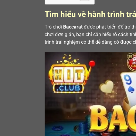
Tìm hiểu về hành trình tr
Trò chơi
Baccarat
được phát triển để trở t
chơi đơn giản, bạn chỉ cần hiểu rõ cách tí
trình trải nghiệm có thể dễ dàng có được c