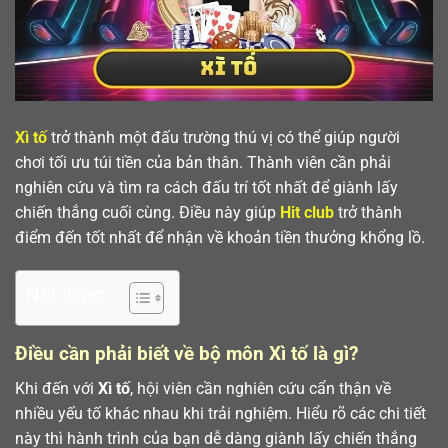
Xì tố
trở thành một đấu trường thú vị có thể giúp người
chơi tối ưu túi tiền của bản thân. Thành viên cần phải
nghiên cứu và tìm ra cách đấu trí tốt nhất để giành lấy
chiến thắng cuối cùng. Điều này giúp
Hit club
trở thành
điểm đến tốt nhất để nhận về khoản tiền thưởng khổng lồ.
Nội dung
Điều cần phải biết về bộ môn Xì tố là gì?
Khi đến với
Xì tố
, hội viên cần nghiên cứu cẩn thận về
nhiều yếu tố khác nhau khi trải nghiệm. Hiểu rõ các chi tiết
này thì hành trình của bạn dễ dàng giành lấy chiến thắng