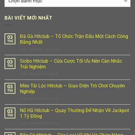
Mục
BÀI VIẾT MỚI NHẤT
Đá Gà Hitclub – Tổ Chức Trận Đấu Một Cách Công
03
Th5
Bằng Nhất
Chức năng bình luận bị tắt
ở
Đá
Gà
Sicbo Hitclub – Cửa Cược Tối Ưu Nên Cân Nhắc
03
Hitclub
Th5
Trải Nghiệm
–
Chức năng bình luận bị tắt
ở
Tổ
Sicbo
Chức
Hitclub
Mèo Tài Lộc Hitclub – Giao Diện Trò Chơi Chuyên
Trận
03
–
Đấu
Th5
Nghiệp
Cửa
Một
Chức năng bình luận bị tắt
ở
Cược
Cách
Mèo
Tối
Công
Tài
Nổ Hũ Hitclub – Quay Thưởng Để Nhận Về Jackpot
Ưu
03
Bằng
Lộc
Nên
Th5
1 Tỷ Đồng
Nhất
Hitclub
Cân
Chức năng bình luận bị tắt
ở
–
Nhắc
Nổ
Giao
Trải
Hũ
Diện