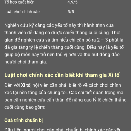
Tổ hợp xuất hiện
4.9/5
Luật chơi chính xác
5/5
Nghiên cứu kỹ càng các yếu tố này thì hành trình của
thành viên dễ dàng có được chiến thắng cuối cùng. Thời
gian để nghiên cứu và tìm hiểu chỉ cần bỏ ra 2 – 3 phút là
đã gia tăng tỷ lệ chiến thắng cuối cùng. Điều này là yếu tố
giúp bộ môn này trở nên thú vị hơn và thu hút đông đảo
người chơi tham gia.
Luật chơi chính xác cần biết khi tham gia Xì tố
Đến với
Xì tố
, hội viên cần phải biết rõ về cách chơi chính
xác tại nền tảng của chúng tôi. Các chi tiết quan trọng mà
bạn cần nghiên cứu cẩn thận để nâng cao tỷ lệ chiến thắng
cuối cùng bao gồm:
Quá trình chuẩn bị
Đầu tiên, người chơi cần phải chuẩn bị chính xác các yếu