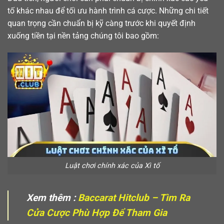
tố khác nhau để tối ưu hành trình cá cược. Những chi tiết
quan trọng cần chuẩn bị kỹ càng trước khi quyết định
xuống tiền tại nền tảng chúng tôi bao gồm:
Luật chơi chính xác của Xì tố
Xem thêm :
Baccarat Hitclub – Tìm Ra
Cửa Cược Phù Hợp Để Tham Gia