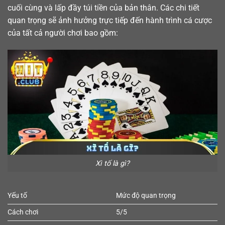
cuối cùng và lấp đầy túi tiền của bản thân. Các chi tiết
quan trọng sẽ ảnh hưởng trực tiếp đến hành trình cá cược
của tất cả người chơi bao gồm:
Xì tố là gì?
Yếu tố
Mức độ quan trọng
Cách chơi
5/5