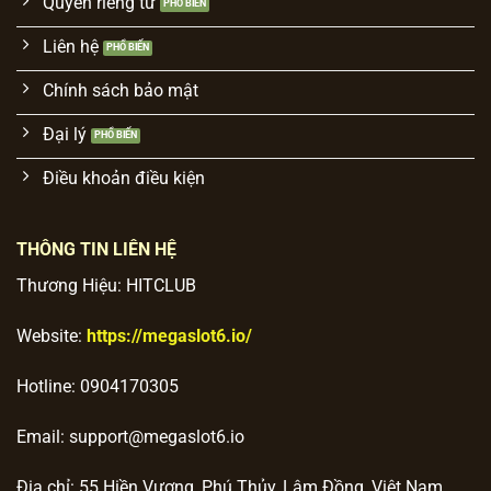
Quyền riêng tư
Liên hệ
Chính sách bảo mật
Đại lý
Điều khoản điều kiện
THÔNG TIN LIÊN HỆ
Thương Hiệu: HITCLUB
Website:
https://megaslot6.io/
Hotline: 0904170305
Email:
support@megaslot6.io
Địa chỉ: 55 Hiền Vương, Phú Thủy, Lâm Đồng, Việt Nam